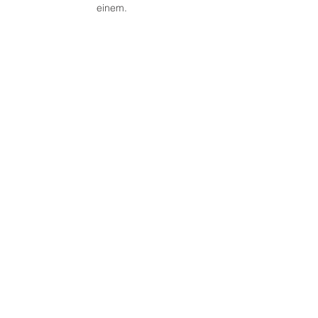
einem.
Download Broschüre
Smart
Home