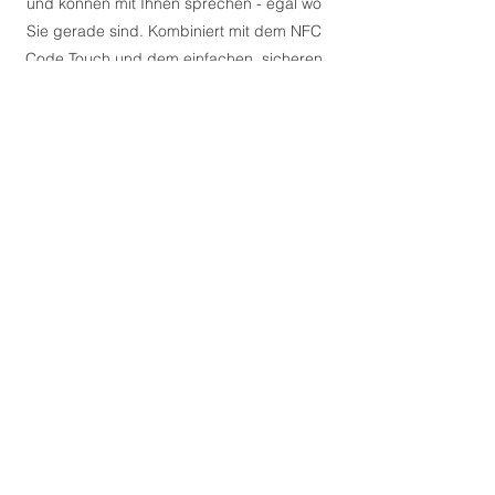
und können mit Ihnen sprechen - egal wo
Sie gerade sind. Kombiniert mit dem NFC
Code Touch und dem einfachen, sicheren
Benutzermanagement haben Sie zudem
schlüssellosen Zugang zu Ihrem Zuhause
- dauerhaft oder auch nur einmalig - ganz
wie Sie es wollen.
Eigene Automatisierungsregeln mit
dem Automtik Designer
Mit der Loxone App haben Sie nicht nur
alles im Blick, sondern können auch selbst
zahlreiche Automatikregeln ganz nach