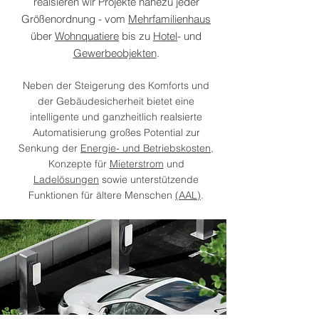
realsieren wir Projekte nahezu jeder
Größenordnung - vom
Mehrfamilienhaus
über
Wohnquatiere
bis zu
Hotel
- und
Gewerbeobjekten
.
Neben der Steigerung des Komforts und
der Gebäudesicherheit bietet eine
intelligente und ganzheitlich realsierte
Automatisierung großes Potential zur
Senkung der
Energie- und Betriebskosten,
Konzepte für
Mieterstrom
und
Ladelösungen
sowie unterstützende
Funktionen für ältere Menschen
(AAL)
.